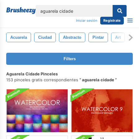
lose
Iniciar sesión
Regístrate
Acuarela
Ciudad
Abstracto
Pintar
Art
Tin
Filters
Aguarela Cidade Pinceles
153 pinceles gratis correspondientes
aguarela cidade