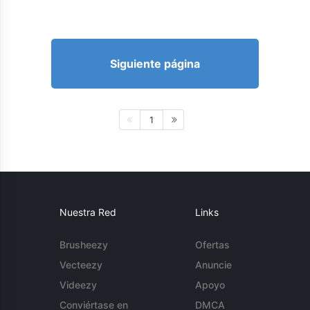
Siguiente página
1
Nuestra Red
Links
Brusheezy
Ofertas
Vecteezy
Anuncie
Videezy
Apoyo
Conviértase en
DMCA