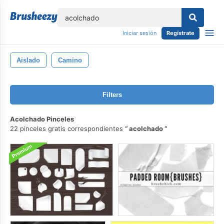
lose
Iniciar sesión
Regístrate
Aislado
Camino
Filters
Acolchado Pinceles
22 pinceles gratis correspondientes
acolchado