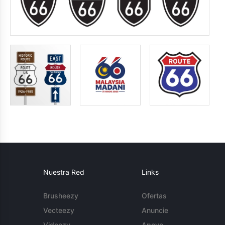
Nuestra Red
Links
Brusheezy
Ofertas
Vecteezy
Anuncie
Videezy
Apoyo