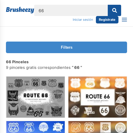
lose
Iniciar sesión
Regístrate
Filters
66 Pinceles
9 pinceles gratis correspondientes
66