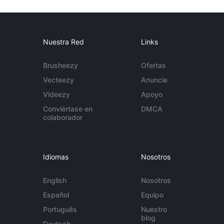
Nuestra Red
Links
Brusheezy
Ofertas
Vecteezy
Anuncie
Videezy
Apoyo
Conviértase en
DMCA
colaborador
Idiomas
Nosotros
English
Nosotros
Español
Equipo
Português
Nuestro
blog
Deutsch