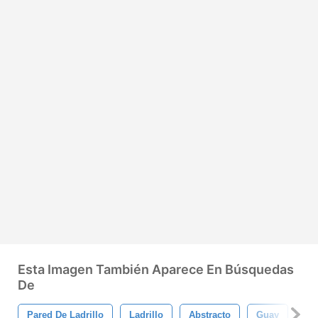
Esta Imagen También Aparece En Búsquedas
De
Pared De Ladrillo
Ladrillo
Abstracto
Guay
Ale