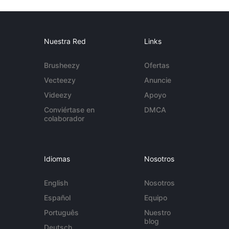
Nuestra Red
Links
Brusheezy
Ofertas
Vecteezy
Anuncie
Videezy
Apoyo
Conviértase en
DMCA
colaborador
Idiomas
Nosotros
English
Nosotros
Español
Equipo
Português
Nuestro
blog
Deutsch