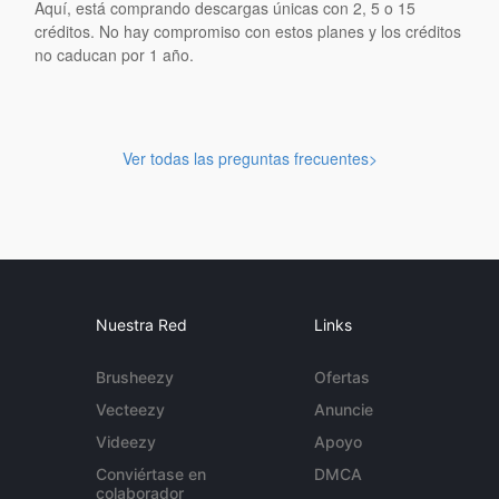
Aquí, está comprando descargas únicas con 2, 5 o 15
créditos. No hay compromiso con estos planes y los créditos
no caducan por 1 año.
Ver todas las preguntas frecuentes>
Nuestra Red
Links
Brusheezy
Ofertas
Vecteezy
Anuncie
Videezy
Apoyo
Conviértase en
DMCA
colaborador