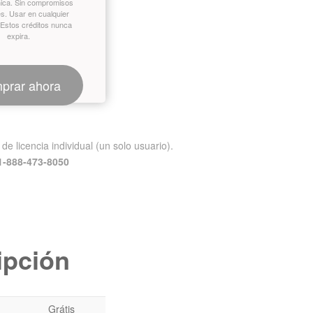
ica. Sin compromisos
s. Usar en cualquier
Estos créditos nunca
expira.
prar ahora
e licencia individual (un solo usuario).
1-888-473-8050
ipción
Grátis