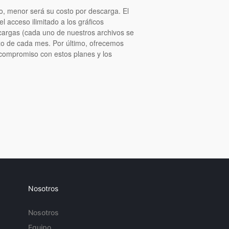
o, menor será su costo por descarga. El
l acceso ilimitado a los gráficos
cargas (cada uno de nuestros archivos se
nzo de cada mes. Por último, ofrecemos
 compromiso con estos planes y los
Nosotros
Nosotros
Equipo