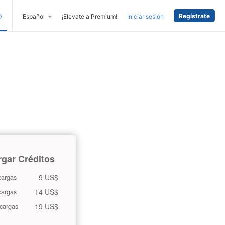
Regístrate
D
Español
¡Elevate a Premium!
Iniciar sesión
gar Créditos
9 US$
argas
14 US$
argas
19 US$
cargas