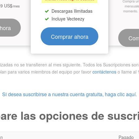
Compra un
19 US$
/mes
mensuale
Descargas Ilimitadas
momento. 
Incluye Vecteezy
hora
Comprar ahora
Com
zadas no se transfieren al mes siguiente. Todos los Suscripciones son d
plan para varios miembros del equipo
por favor
contáctenos
o llame al
Si desea suscribirse a nuestra cuenta gratuita, haga clic aquí.
re las opciones de suscr
ón
Pagado