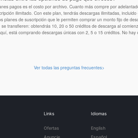
planes pagos es el costo por archivo. Cuanto más compre por adelantad
ipción ilimitado. Con este plan, tendrás descargas ilimitadas, incluido e
 planes de suscripción que le permiten comprar un monto fijo de des
o se transfieren: obtendrás 10, 20 o 50 créditos de descarga al comie
 Aquí, está comprando descargas únicas con 2, 5 o 15 créditos. No hay
Ver todas las preguntas frecuentes>
Links
Idiomas
Ofertas
English
Anuncie
Español