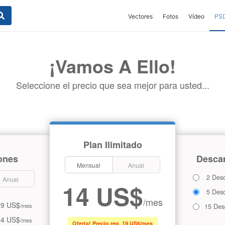
Vectores
Fotos
Vídeo
PS
¡Vamos A Ello!
Seleccione el precio que sea mejor para usted...
Plan Ilimitado
ones
Descar
Mensual
Anual
2 Desc
Anual
14 US$
5 Desc
/mes
9 US$
/mes
15 Des
14 US$
/mes
Oferta! Precio reg. 19 US$/mes