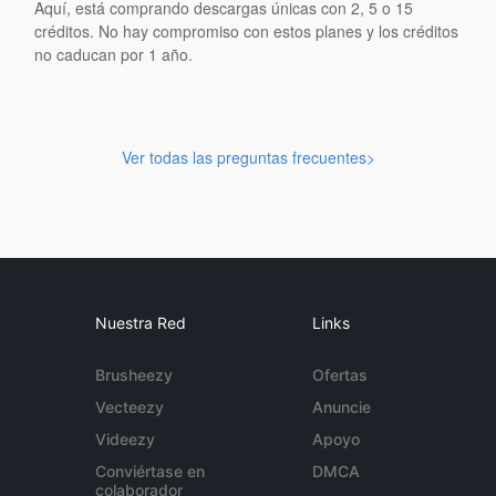
Aquí, está comprando descargas únicas con 2, 5 o 15
créditos. No hay compromiso con estos planes y los créditos
no caducan por 1 año.
Ver todas las preguntas frecuentes>
Nuestra Red
Links
Brusheezy
Ofertas
Vecteezy
Anuncie
Videezy
Apoyo
Conviértase en
DMCA
colaborador