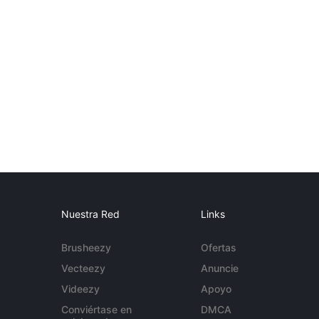
Nuestra Red
Links
Brusheezy
Ofertas
Vecteezy
Anuncie
Videezy
Apoyo
Conviértase en
DMCA