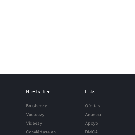
Nuestra Red
Links
Brusheezy
Ofertas
Vecteezy
Anuncie
Videezy
Apoyo
Conviértase en
DMCA