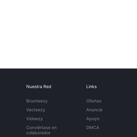
Nuestra Red
Links
Brusheezy
Ofertas
Vecteezy
Anuncie
Videezy
Apoyo
Conviértase en
DMCA
colaborador