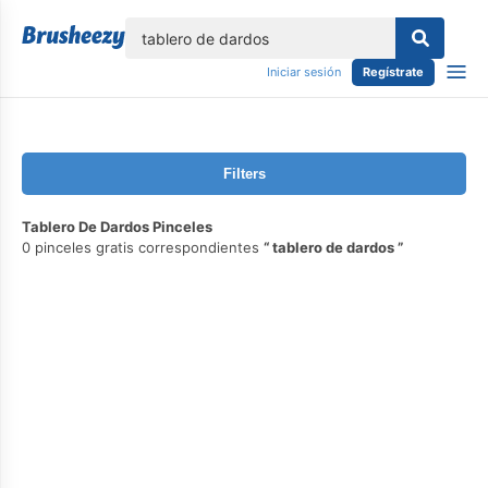
lose
Iniciar sesión
Regístrate
Filters
Tablero De Dardos Pinceles
0 pinceles gratis correspondientes
tablero de dardos