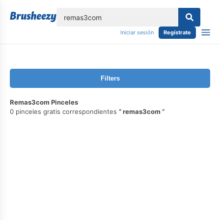
lose
Iniciar sesión
Regístrate
Filters
Remas3com Pinceles
0 pinceles gratis correspondientes
remas3com