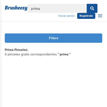
lose
Iniciar sesión
Regístrate
Filters
Prima Pinceles
0 pinceles gratis correspondientes
prima