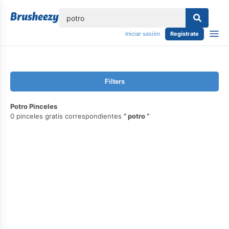
lose
Iniciar sesión
Regístrate
Filters
Potro Pinceles
0 pinceles gratis correspondientes
potro