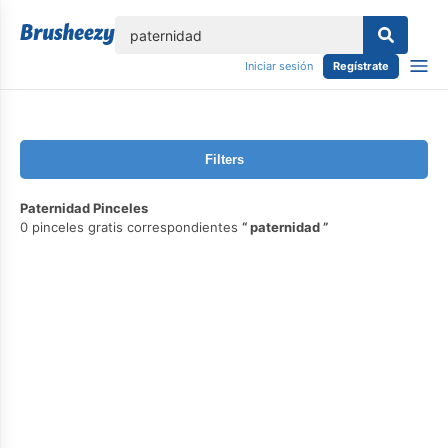
lose
Iniciar sesión
Regístrate
Filters
Paternidad Pinceles
0 pinceles gratis correspondientes
paternidad