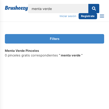
lose
Iniciar sesión
Regístrate
Filters
Menta Verde Pinceles
0 pinceles gratis correspondientes
menta verde