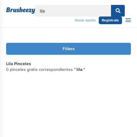
lose
Iniciar sesión
Regístrate
Filters
Lila Pinceles
0 pinceles gratis correspondientes
lila