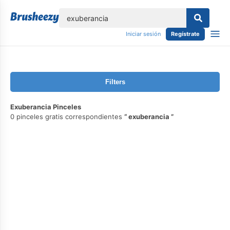
lose
Iniciar sesión
Regístrate
Filters
Exuberancia Pinceles
0 pinceles gratis correspondientes
exuberancia