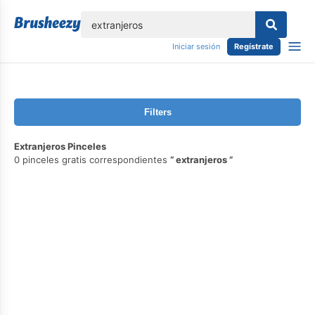
lose
Iniciar sesión
Regístrate
Filters
Extranjeros Pinceles
0 pinceles gratis correspondientes
extranjeros