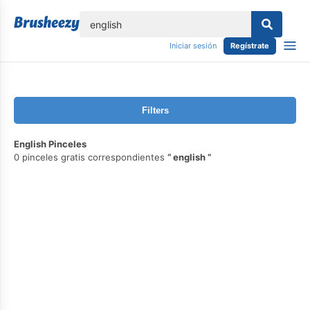
lose
Iniciar sesión
Regístrate
Filters
English Pinceles
0 pinceles gratis correspondientes
english