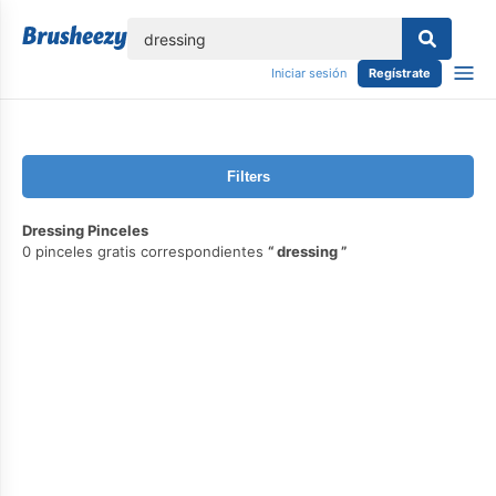
lose
Iniciar sesión
Regístrate
Filters
Dressing Pinceles
0 pinceles gratis correspondientes
dressing