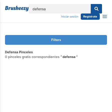
lose
Iniciar sesión
Regístrate
Filters
Defensa Pinceles
0 pinceles gratis correspondientes
defensa