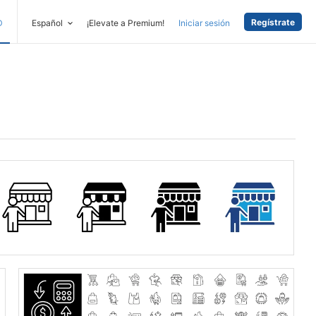
Regístrate
D
Español
¡Elevate a Premium!
Iniciar sesión