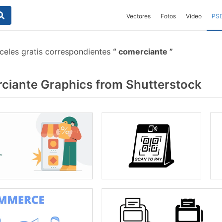
Vectores
Fotos
Vídeo
PS
celes gratis correspondientes
comerciante
iante Graphics from Shutterstock