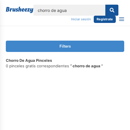
lose
Iniciar sesión
Regístrate
Filters
Chorro De Agua Pinceles
0 pinceles gratis correspondientes
chorro de agua