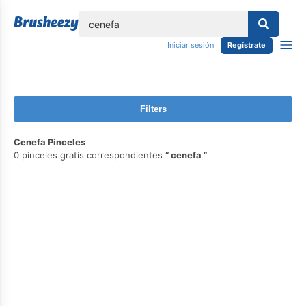
lose
Iniciar sesión
Regístrate
Filters
Cenefa Pinceles
0 pinceles gratis correspondientes
cenefa