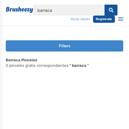
lose
Iniciar sesión
Regístrate
Filters
Barraca Pinceles
0 pinceles gratis correspondientes
barraca