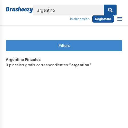
lose
Iniciar sesión
Regístrate
Filters
Argentino Pinceles
0 pinceles gratis correspondientes
argentino