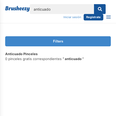
lose
Iniciar sesión
Regístrate
Filters
Anticuado Pinceles
0 pinceles gratis correspondientes
anticuado