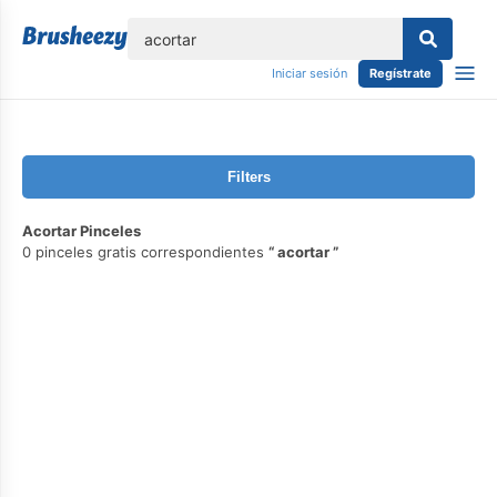
lose
Iniciar sesión
Regístrate
Filters
Acortar Pinceles
0 pinceles gratis correspondientes
acortar