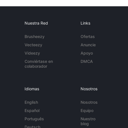
Nuestra Red
Links
Brusheezy
Ofertas
Vecteezy
Anuncie
Videezy
Apoyo
Conviértase en
DMCA
colaborador
Idiomas
Nosotros
English
Nosotros
Español
Equipo
Português
Nuestro
blog
Deutsch